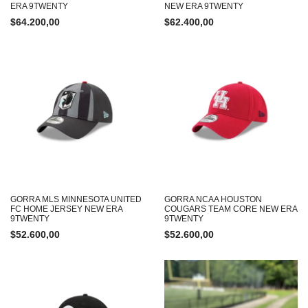
ERA 9TWENTY
NEW ERA 9TWENTY
$
64.200,00
$
62.400,00
GORRA MLS MINNESOTA UNITED
GORRA NCAA HOUSTON
FC HOME JERSEY NEW ERA
COUGARS TEAM CORE NEW ERA
9TWENTY
9TWENTY
$
52.600,00
$
52.600,00