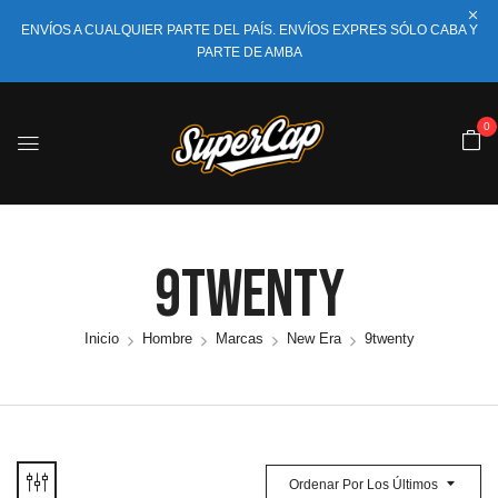
ENVÍOS A CUALQUIER PARTE DEL PAÍS. ENVÍOS EXPRES SÓLO CABA Y
PARTE DE AMBA
0
9twenty
Inicio
Hombre
Marcas
New Era
9twenty
Ordenar Por Los Últimos