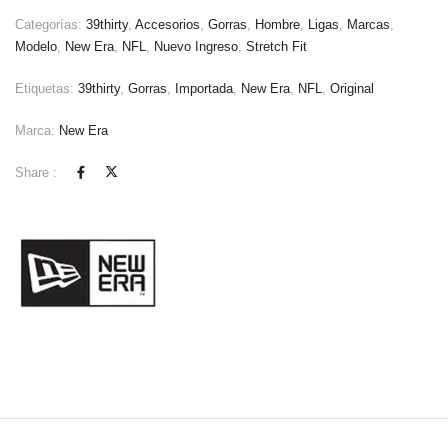
Categorías:
39thirty
,
Accesorios
,
Gorras
,
Hombre
,
Ligas
,
Marcas
,
Modelo
,
New Era
,
NFL
,
Nuevo Ingreso
,
Stretch Fit
Etiquetas:
39thirty
,
Gorras
,
Importada
,
New Era
,
NFL
,
Original
Marca:
New Era
Share :