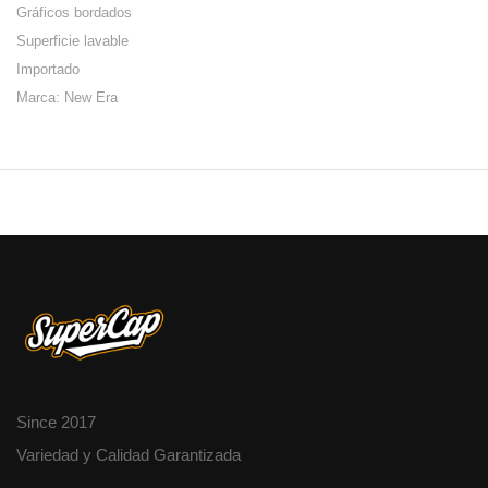
Gráficos bordados
Superficie lavable
Importado
Marca: New Era
Since 2017
Variedad y Calidad Garantizada