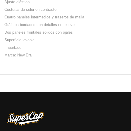
Ajuste elástico
Costuras de color en contraste
Cuatro paneles intermedios y traseros de malla
Gráficos bordados con detalles en relieve
Dos paneles frontales sólidos con ojales
Superficie lavable
Importado
Marca: New Era