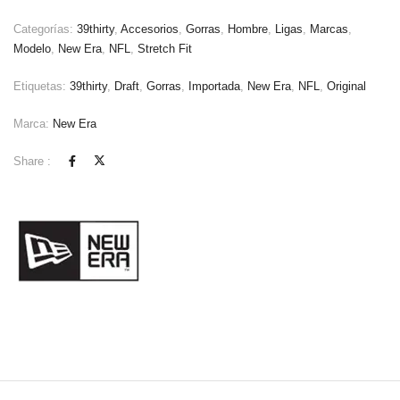
Categorías:
39thirty
,
Accesorios
,
Gorras
,
Hombre
,
Ligas
,
Marcas
,
Modelo
,
New Era
,
NFL
,
Stretch Fit
Etiquetas:
39thirty
,
Draft
,
Gorras
,
Importada
,
New Era
,
NFL
,
Original
Marca:
New Era
Share :