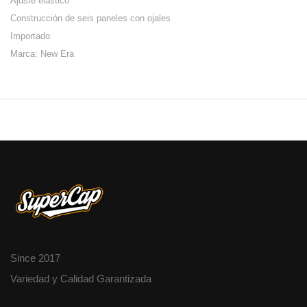
Ajuste elástico
Construcción de seis paneles con ojales
Importado
Marca: New Era
Since 2017
Variedad y Calidad Garantizada