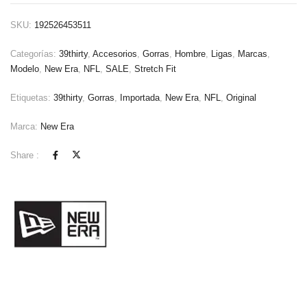
SKU:
192526453511
Categorías:
39thirty
,
Accesorios
,
Gorras
,
Hombre
,
Ligas
,
Marcas
,
Modelo
,
New Era
,
NFL
,
SALE
,
Stretch Fit
Etiquetas:
39thirty
,
Gorras
,
Importada
,
New Era
,
NFL
,
Original
Marca:
New Era
Share :