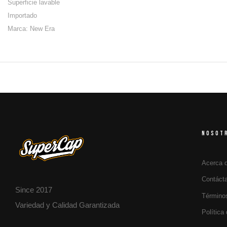
Superficie lavable
Importado
Marca: New Era
NOSOT
Acerca 
Contáct
Since 2017
Término
Variedad y Calidad Garantizada
Política