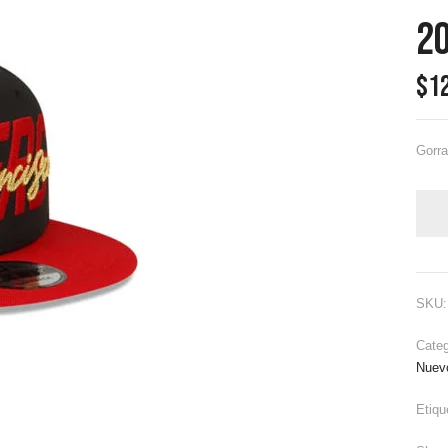
20
$
1
Gorra
SKU
Cate
Nuev
Etiqu