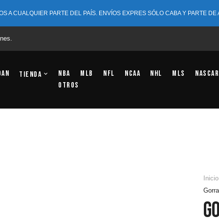
OS A CUALQUIER PARTE DEL PAÍS. ENVÍOS EXPRES SÓLO CABA Y PARTE DE
nes.
dan
NBA
MLB
NFL
NCAA
NHL
MLS
NASCAR
Tienda
OTROS
Inicio
Gorra
G