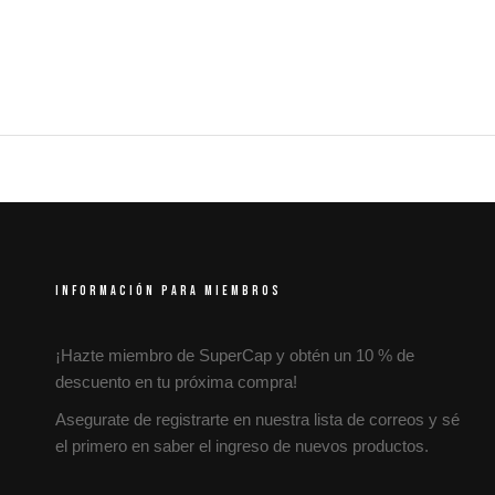
INFORMACIÓN PARA MIEMBROS
¡Hazte miembro de SuperCap y obtén un 10 % de
descuento en tu próxima compra!
Asegurate de registrarte en nuestra lista de correos y sé
el primero en saber el ingreso de nuevos productos.