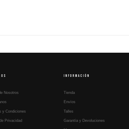
ROS
INFORMACIÓN
de Nosotros
Tienda
anos
Envíos
s y Condiciones
Talles
 de Privacidad
Garantía y Devoluciones