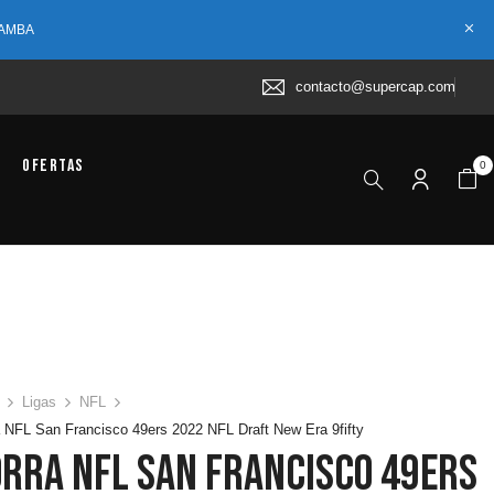
 AMBA
contacto@supercap.com
Ofertas
0
Ligas
NFL
 NFL San Francisco 49ers 2022 NFL Draft New Era 9fifty
orra NFL San Francisco 49ers