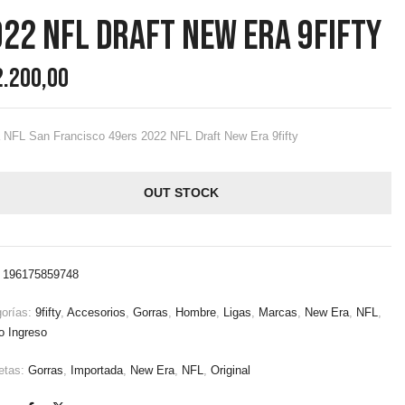
22 NFL Draft New Era 9fifty
2.200,00
 NFL San Francisco 49ers 2022 NFL Draft New Era 9fifty
OUT STOCK
:
196175859748
gorías:
9fifty
,
Accesorios
,
Gorras
,
Hombre
,
Ligas
,
Marcas
,
New Era
,
NFL
,
o Ingreso
etas:
Gorras
,
Importada
,
New Era
,
NFL
,
Original