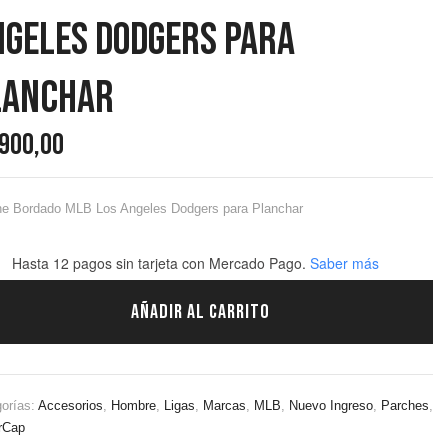
ngeles Dodgers Para
lanchar
.900,00
he Bordado MLB Los Angeles Dodgers para Planchar
Hasta 12 pagos sin tarjeta
con Mercado Pago.
Saber más
AÑADIR AL CARRITO
orías:
Accesorios
,
Hombre
,
Ligas
,
Marcas
,
MLB
,
Nuevo Ingreso
,
Parches
,
rCap