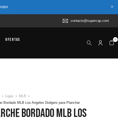
 AMBA
contacto@supercap.com
Ofertas
0
Ligas
MLB
he Bordado MLB Los Angeles Dodgers para Planchar
arche Bordado MLB Los