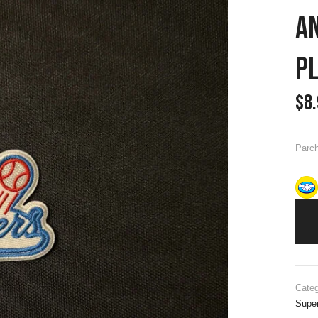
A
P
$
8
Parc
Categ
Supe