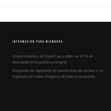
INFORMACIÓN PARA MIEMBROS
¡Hazte miembro de SuperCap y obtén un 10 % de
descuento en tu próxima compra!
Asegurate de registrarte en nuestra lista de correos y sé
el primero en saber el ingreso de nuevos productos.