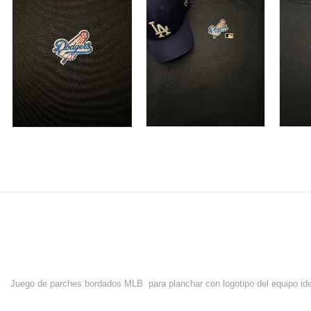
Juego de parches bordados MLB para planchar con logotipo del equipo idea