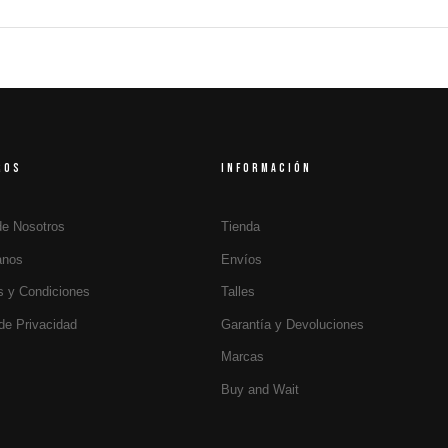
ROS
INFORMACIÓN
de Nosotros
Tienda
anos
Envíos
s y Condiciones
Talles
 de Privacidad
Garantía y Devoluciones
Marcas
Buy and Wait