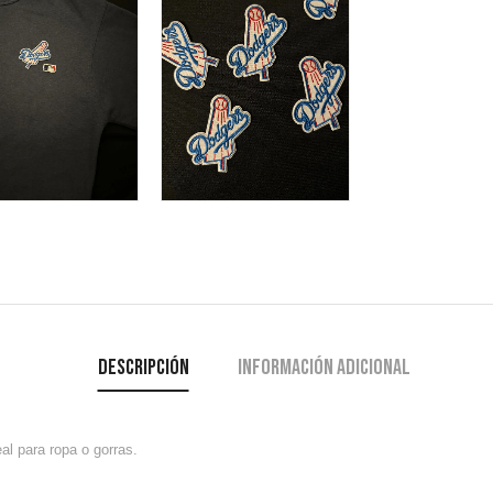
Descripción
Información adicional
l para ropa o gorras.