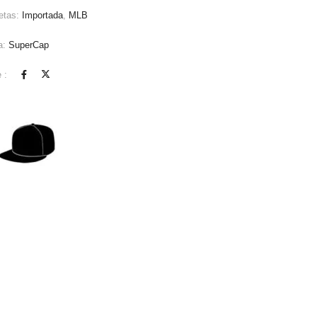
etas:
Importada
,
MLB
a:
SuperCap
 :