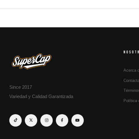
NOSOT
Acerca 
Contáct
Since 2017
Término
Variedad y Calidad Garantizada
Política