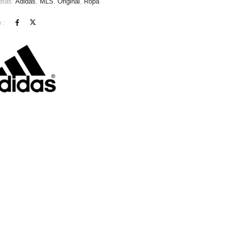
etas:
Adidas
,
MLS
,
Original
,
Ropa
 :