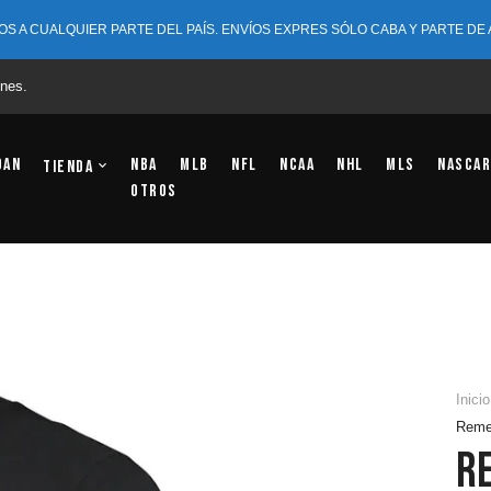
OS A CUALQUIER PARTE DEL PAÍS. ENVÍOS EXPRES SÓLO CABA Y PARTE DE
nes.
dan
NBA
MLB
NFL
NCAA
NHL
MLS
NASCAR
Tienda
OTROS
Inicio
Reme
R