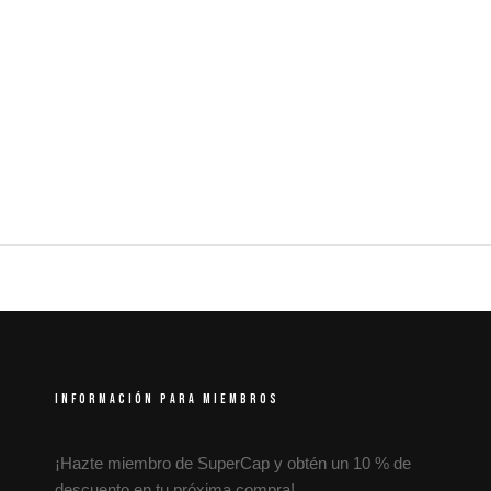
INFORMACIÓN PARA MIEMBROS
¡Hazte miembro de SuperCap y obtén un 10 % de
descuento en tu próxima compra!