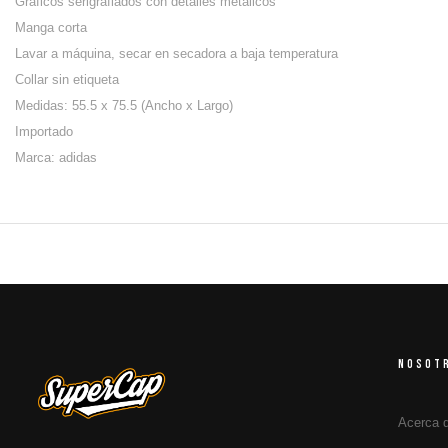
Gráficos serigrafiados con detalles metálicos
Manga corta
Lavar a máquina, secar en secadora a baja temperatura
Collar sin etiqueta
Medidas: 55.5 x 75.5 (Ancho x Largo)
Importado
Marca: adidas
NOSOT
Acerca 