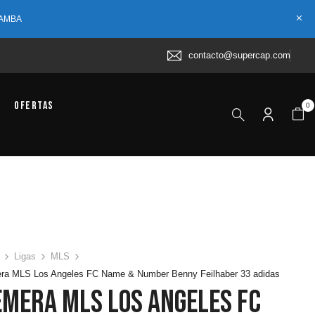
 AMBA
contacto@supercap.com
Ofertas
0
Ligas
MLS
ra MLS Los Angeles FC Name & Number Benny Feilhaber 33 adidas
emera MLS Los Angeles FC