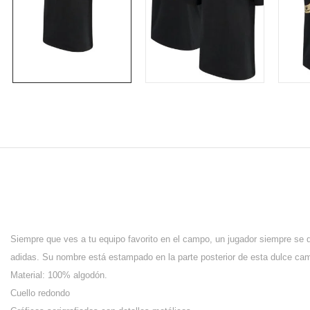
Siempre que ves a tu equipo favorito en el campo, un jugador siempre se
adidas. Su nombre está estampado en la parte posterior de esta dulce cami
Material: 100% algodón.
Cuello redondo