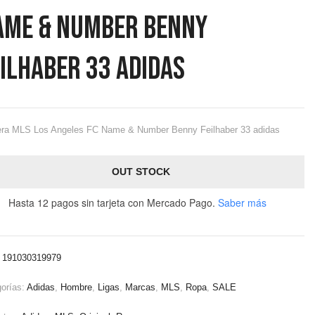
ame & Number Benny
ilhaber 33 Adidas
ra MLS Los Angeles FC Name & Number Benny Feilhaber 33 adidas
OUT STOCK
Hasta 12 pagos sin tarjeta
con Mercado Pago.
Saber más
:
191030319979
orías:
Adidas
,
Hombre
,
Ligas
,
Marcas
,
MLS
,
Ropa
,
SALE