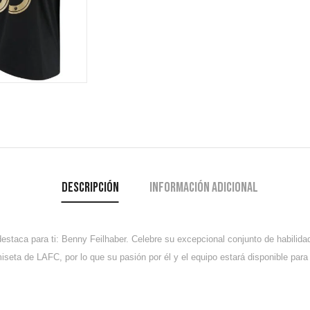
Descripción
Información adicional
 destaca para ti: Benny Feilhaber. Celebre su excepcional conjunto de habil
seta de LAFC, por lo que su pasión por él y el equipo estará disponible para