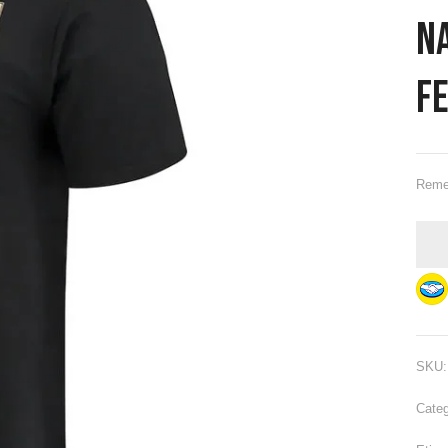
N
Fe
Reme
SKU
Categ