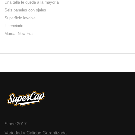
Una talla le queda a la mayoría
Seis paneles con ojales
Superficie lavable
Licenciado
Marca: New Era
Since 2017
Variedad y Calidad Garantizada