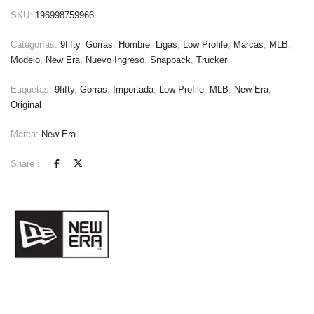
SKU:
196998759966
Categorías:
9fifty
,
Gorras
,
Hombre
,
Ligas
,
Low Profile
,
Marcas
,
MLB
,
Modelo
,
New Era
,
Nuevo Ingreso
,
Snapback
,
Trucker
Etiquetas:
9fifty
,
Gorras
,
Importada
,
Low Profile
,
MLB
,
New Era
,
Original
Marca:
New Era
Share :