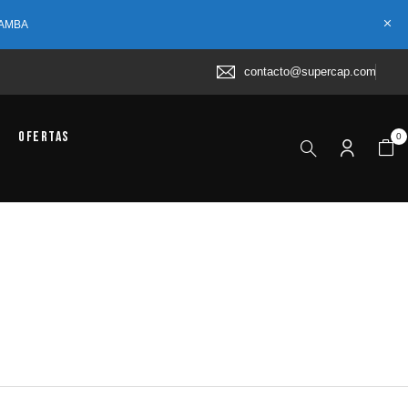
 AMBA
contacto@supercap.com
Ofertas
0