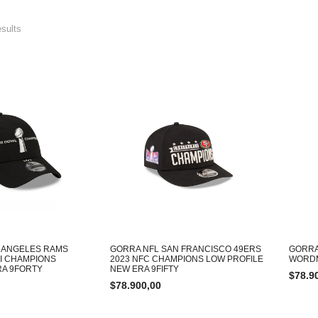
esults
 ANGELES RAMS
GORRA NFL SAN FRANCISCO 49ERS
GORRA
I CHAMPIONS
2023 NFC CHAMPIONS LOW PROFILE
WORDM
RA 9FORTY
NEW ERA 9FIFTY
$
78.9
$
78.900,00