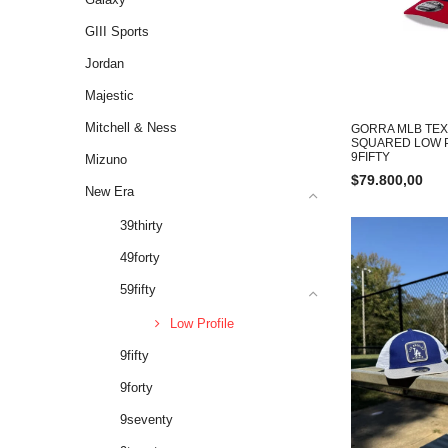
GIII Sports
Jordan
Majestic
Mitchell & Ness
GORRA MLB TE
SQUARED LOW 
9FIFTY
Mizuno
$
79.800,00
New Era
39thirty
49forty
59fifty
Low Profile
9fifty
9forty
9seventy