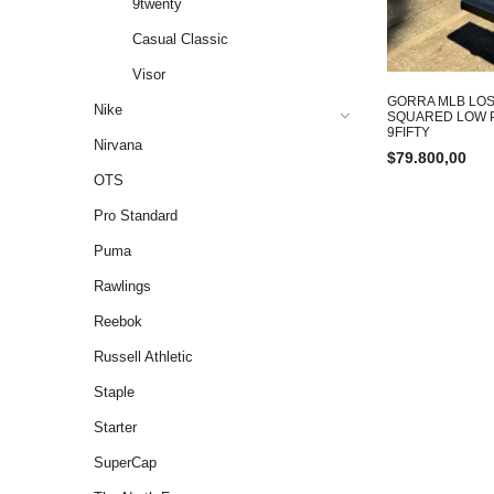
9twenty
Casual Classic
Visor
GORRA MLB LO
Nike
SQUARED LOW 
9FIFTY
Nirvana
$
79.800,00
OTS
Pro Standard
Puma
Rawlings
Reebok
Russell Athletic
Staple
Starter
SuperCap