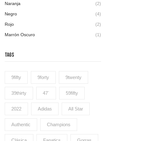
Naranja
(2)
Negro
(4)
Rojo
(2)
Marrón Oscuro
(1)
TAGS
9fifty
9forty
9twenty
39thirty
47´
59fifty
2022
Adidas
All Star
Authentic
Champions
Clásica
Fanatics
Gorras