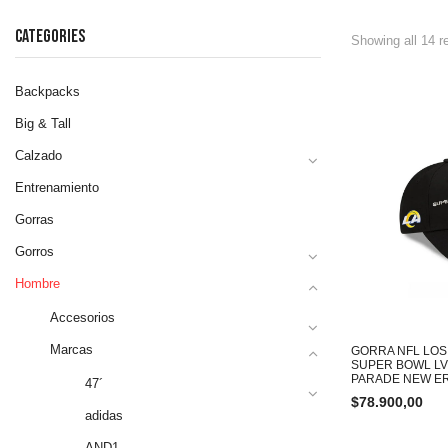
CATEGORIES
Showing all 14 r
Backpacks
Big & Tall
Calzado
Entrenamiento
Gorras
Gorros
Hombre
Accesorios
Marcas
GORRA NFL LOS
SUPER BOWL LV
PARADE NEW E
47´
$
78.900,00
adidas
AND1