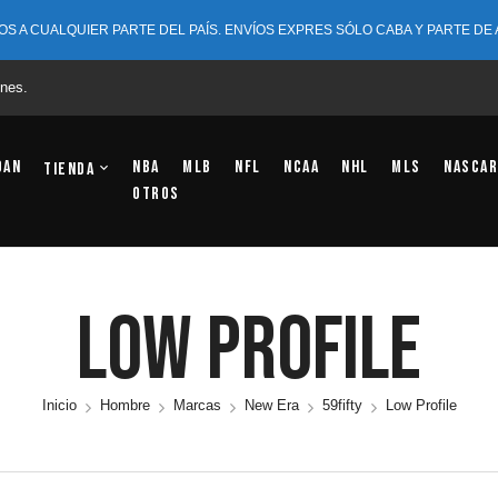
OS A CUALQUIER PARTE DEL PAÍS. ENVÍOS EXPRES SÓLO CABA Y PARTE DE
nes.
dan
NBA
MLB
NFL
NCAA
NHL
MLS
NASCAR
Tienda
OTROS
Low Profile
Inicio
Hombre
Marcas
New Era
59fifty
Low Profile