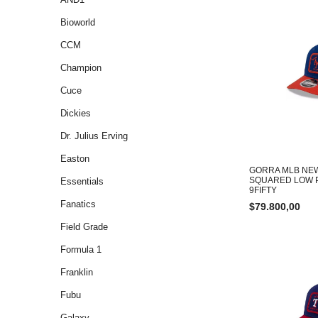
Bioworld
CCM
Champion
Cuce
Dickies
Dr. Julius Erving
Easton
GORRA MLB NE
SQUARED LOW 
Essentials
9FIFTY
Fanatics
$
79.800,00
Field Grade
Formula 1
Franklin
Fubu
Galaxy