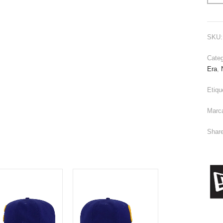
SKU
Cate
Era
,
Etiqu
Marc
Share