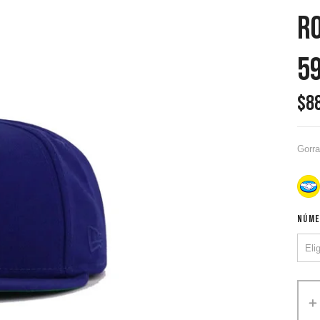
Ro
59
$
8
Gorra
NÚME