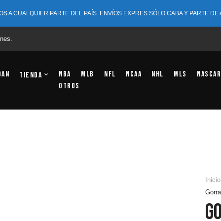
OS A CUALQUIER PARTE DEL PAÍS. ENVÍOS EXPRES SÓLO CABA Y PARTE DE
nes.
dan
NBA
MLB
NFL
NCAA
NHL
MLS
NASCAR
Tienda
OTROS
Inicio
Gorra
G