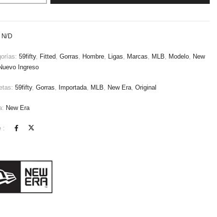
:
N/D
gorías:
59fifty
,
Fitted
,
Gorras
,
Hombre
,
Ligas
,
Marcas
,
MLB
,
Modelo
,
New
Nuevo Ingreso
etas:
59fifty
,
Gorras
,
Importada
,
MLB
,
New Era
,
Original
a:
New Era
 :