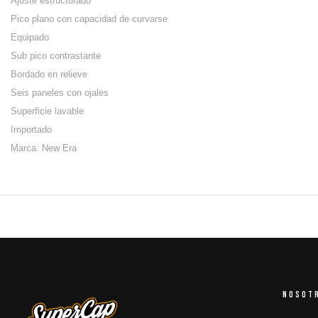
Ajuste estructurado
Pico plano con capacidad de curvarse
Equipado
Sub pico contrastante
Bordado en relieve
Seis paneles con ojales
Superficie lavable
Importado
Marca: New Era
NOSOT