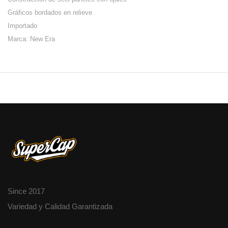
Gráficos bordados en relieve
Importado
Marca: New Era
Since 2017
Variedad y Calidad Garantizada