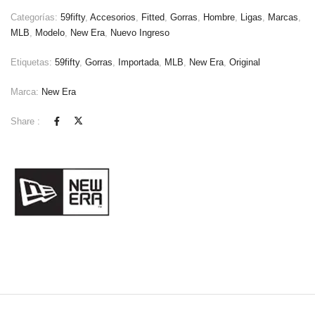
Categorías:
59fifty
,
Accesorios
,
Fitted
,
Gorras
,
Hombre
,
Ligas
,
Marcas
,
MLB
,
Modelo
,
New Era
,
Nuevo Ingreso
Etiquetas:
59fifty
,
Gorras
,
Importada
,
MLB
,
New Era
,
Original
Marca:
New Era
Share :