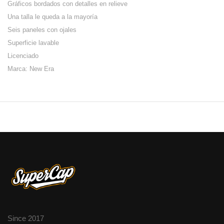
Gráficos bordados con detalles en relieve
Una talla le queda a la mayoría
Seis paneles con ojales
Superficie lavable
Licenciado
Marca: New Era
Since 2017