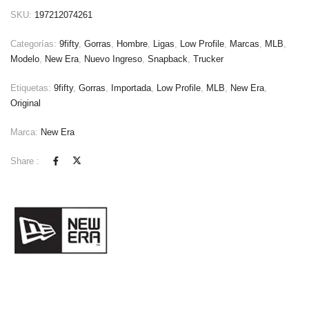
SKU:
197212074261
Categorías:
9fifty
,
Gorras
,
Hombre
,
Ligas
,
Low Profile
,
Marcas
,
MLB
,
Modelo
,
New Era
,
Nuevo Ingreso
,
Snapback
,
Trucker
Etiquetas:
9fifty
,
Gorras
,
Importada
,
Low Profile
,
MLB
,
New Era
,
Original
Marca:
New Era
Share :