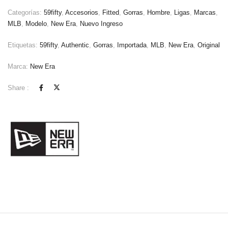
Categorías:
59fifty
,
Accesorios
,
Fitted
,
Gorras
,
Hombre
,
Ligas
,
Marcas
,
MLB
,
Modelo
,
New Era
,
Nuevo Ingreso
Etiquetas:
59fifty
,
Authentic
,
Gorras
,
Importada
,
MLB
,
New Era
,
Original
Marca:
New Era
Share :