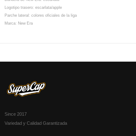
Logotipo trasero: escarlata/apple
Parche lateral: colores oficiales de la liga
Marca: New Era
Since 2017
Variedad y Calidad Garantizada