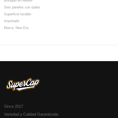
Bordado en relieve
Seis paneles con ojales
Superficie lavable
Importado
Marca: New Era
Since 2017
Variedad y Calidad Garantizada