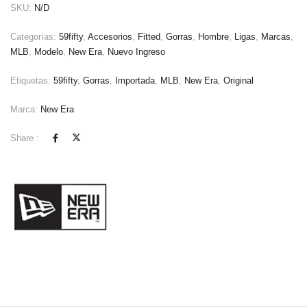
SKU:
N/D
Categorías:
59fifty
,
Accesorios
,
Fitted
,
Gorras
,
Hombre
,
Ligas
,
Marcas
,
MLB
,
Modelo
,
New Era
,
Nuevo Ingreso
Etiquetas:
59fifty
,
Gorras
,
Importada
,
MLB
,
New Era
,
Original
Marca:
New Era
Share :