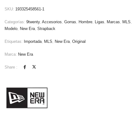
SKU:
193325458561-1
Categorías:
9twenty
,
Accesorios
,
Gorras
,
Hombre
,
Ligas
,
Marcas
,
MLS
,
Modelo
,
New Era
,
Strapback
Etiquetas:
Importada
,
MLS
,
New Era
,
Original
Marca:
New Era
Share :