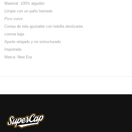
Material: 100% algodón
Limpie con un paño húmedo
Pico curvo
Correa de tela ajustable con hebilla deslizante.
corona baja
Ajuste relajado y no estructurado.
Importado
Marca: New Era