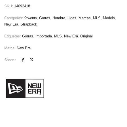
SKU:
14092418
Categorías:
9twenty
,
Gorras
,
Hombre
,
Ligas
,
Marcas
,
MLS
,
Modelo
,
New Era
,
Strapback
Etiquetas:
Gorras
,
Importada
,
MLS
,
New Era
,
Original
Marca:
New Era
Share :