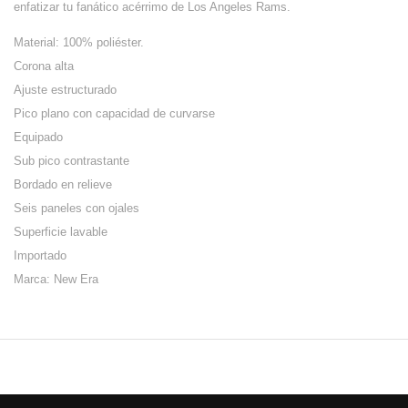
enfatizar tu fanático acérrimo de Los Angeles Rams.
Material: 100% poliéster.
Corona alta
Ajuste estructurado
Pico plano con capacidad de curvarse
Equipado
Sub pico contrastante
Bordado en relieve
Seis paneles con ojales
Superficie lavable
Importado
Marca: New Era