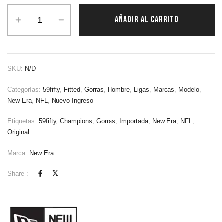
AÑADIR AL CARRITO
SKU:
N/D
Categorías:
59fifty
,
Fitted
,
Gorras
,
Hombre
,
Ligas
,
Marcas
,
Modelo
,
New Era
,
NFL
,
Nuevo Ingreso
Etiquetas:
59fifty
,
Champions
,
Gorras
,
Importada
,
New Era
,
NFL
,
Original
Marca:
New Era
Share :