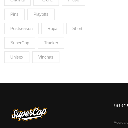
Pins
Playoffs
Postseason
Ropa
Short
SuperCap
Trucker
Unisex
Vinchas
NOSOT
Acerca 