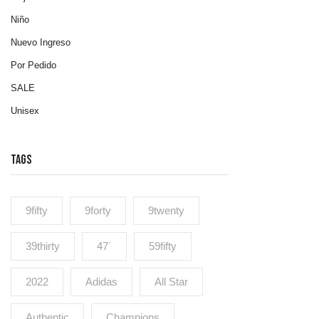
Niño
Nuevo Ingreso
Por Pedido
SALE
Unisex
TAGS
9fifty
9forty
9twenty
39thirty
47´
59fifty
2022
Adidas
All Star
Authentic
Champions