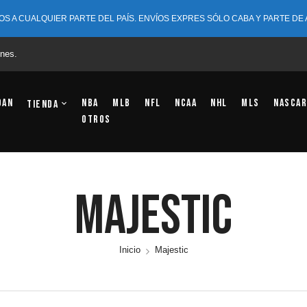
OS A CUALQUIER PARTE DEL PAÍS. ENVÍOS EXPRES SÓLO CABA Y PARTE DE
nes.
dan
NBA
MLB
NFL
NCAA
NHL
MLS
NASCAR
Tienda
OTROS
Majestic
Inicio
Majestic