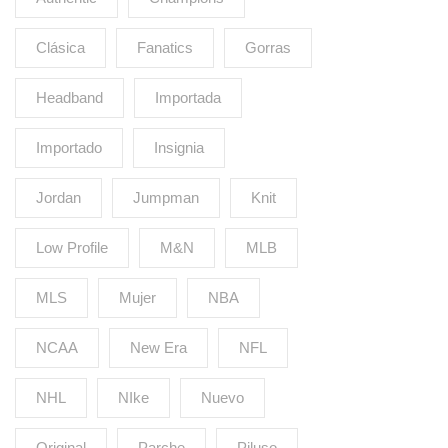
Clásica
Fanatics
Gorras
Headband
Importada
Importado
Insignia
Jordan
Jumpman
Knit
Low Profile
M&N
MLB
MLS
Mujer
NBA
NCAA
New Era
NFL
NHL
NIke
Nuevo
Original
Parche
Piluso