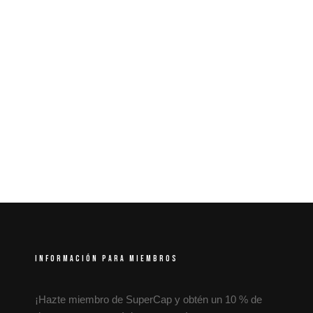
INFORMACIÓN PARA MIEMBROS
¡Hazte miembro de SuperCap y obtén un 10 % de