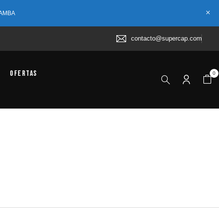
 AMBA
contacto@supercap.com
Ofertas
0