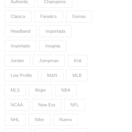
Authentic
Champions
Clásica
Fanatics
Gorras
Headband
Importada
Importado
Insignia
Jordan
Jumpman
Knit
Low Profile
M&N
MLB
MLS
Mujer
NBA
NCAA
New Era
NFL
NHL
NIke
Nuevo