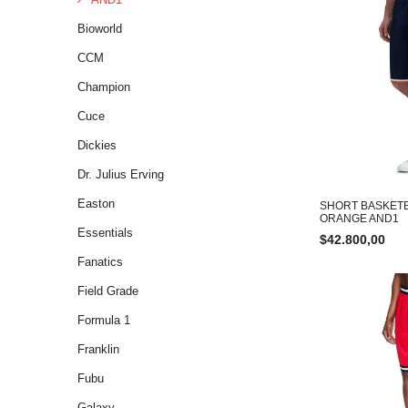
Bioworld
CCM
Champion
Cuce
Dickies
Dr. Julius Erving
Easton
SHORT BASKETB
ORANGE AND1
Essentials
$
42.800,00
Fanatics
Field Grade
Formula 1
Franklin
Fubu
Galaxy