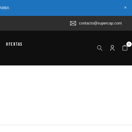
 AMBA
contacto@supercap.com
Ofertas
0