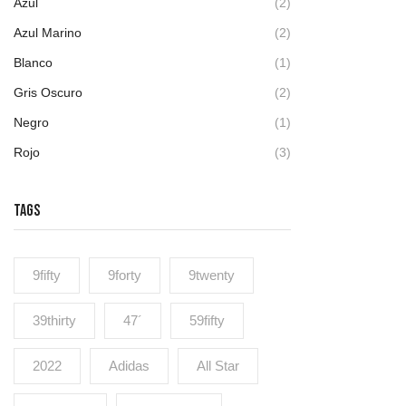
Azul
(2)
Azul Marino
(2)
Blanco
(1)
Gris Oscuro
(2)
Negro
(1)
Rojo
(3)
TAGS
9fifty
9forty
9twenty
39thirty
47´
59fifty
2022
Adidas
All Star