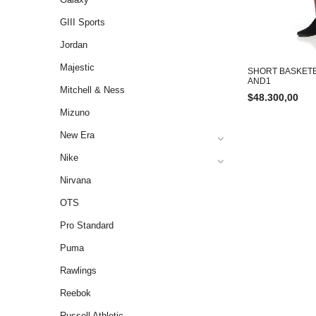
GIII Sports
Jordan
Majestic
SHORT BASKETB
AND1
Mitchell & Ness
$
48.300,00
Mizuno
New Era
Nike
Nirvana
OTS
Pro Standard
Puma
Rawlings
Reebok
Russell Athletic