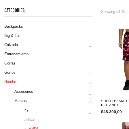
CATEGORIES
Showing all 10 r
Backpacks
Big & Tall
Calzado
Entrenamiento
Gorras
Gorros
Hombre
Accesorios
Marcas
SHORT BASKETB
RED AND1
47´
$
48.300,00
adidas
AND1