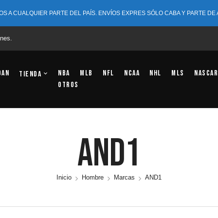
OS A CUALQUIER PARTE DEL PAÍS. ENVÍOS EXPRES SÓLO CABA Y PARTE DE
nes.
dan
NBA
MLB
NFL
NCAA
NHL
MLS
NASCAR
Tienda
OTROS
AND1
Inicio
Hombre
Marcas
AND1