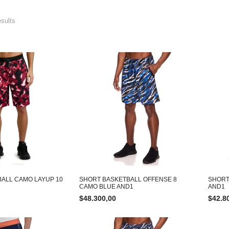
esults
ALL CAMO LAYUP 10
SHORT BASKETBALL OFFENSE 8
SHORT
CAMO BLUE AND1
AND1
$
48.300,00
$
42.8