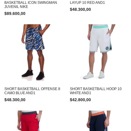
BASKETBALL ICON SWINGMAN
LAYUP 10 RED AND1
JUVENIL NIKE
$
48.300,00
$
89.600,00
SHORT BASKETBALL OFFENSE 8
SHORT BASKETBALL HOOP 10
CAMO BLUE AND1
WHITE AND1
$
48.300,00
$
42.800,00