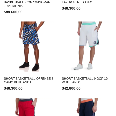
BASKETBALL ICON SWINGMAN
LAYUP 10 RED AND1
JUVENIL NIKE
$
48.300,00
$
89.600,00
SHORT BASKETBALL OFFENSE 8
SHORT BASKETBALL HOOP 10
CAMO BLUE AND1
WHITE AND1
$
48.300,00
$
42.800,00