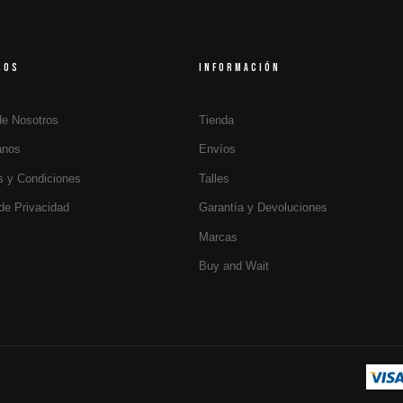
ROS
INFORMACIÓN
de Nosotros
Tienda
anos
Envíos
s y Condiciones
Talles
 de Privacidad
Garantía y Devoluciones
Marcas
Buy and Wait