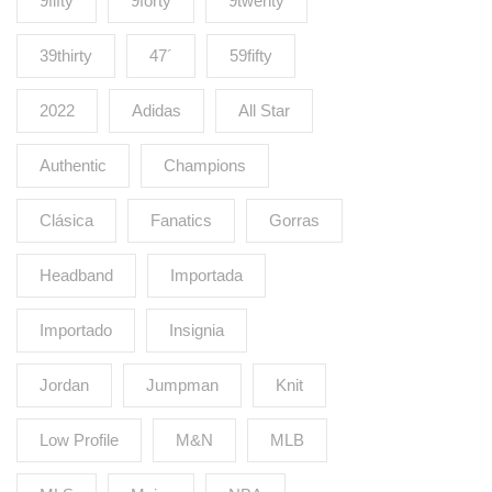
9fifty
9forty
9twenty
39thirty
47´
59fifty
2022
Adidas
All Star
Authentic
Champions
Clásica
Fanatics
Gorras
Headband
Importada
Importado
Insignia
Jordan
Jumpman
Knit
Low Profile
M&N
MLB