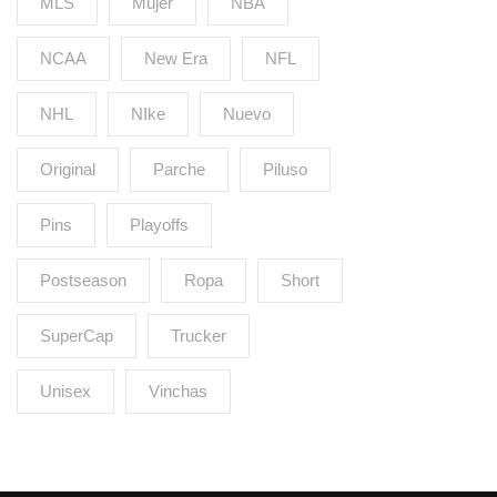
MLS
Mujer
NBA
NCAA
New Era
NFL
NHL
NIke
Nuevo
Original
Parche
Piluso
Pins
Playoffs
Postseason
Ropa
Short
SuperCap
Trucker
Unisex
Vinchas