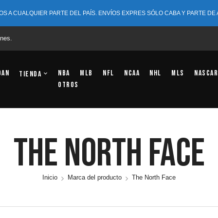
OS A CUALQUIER PARTE DEL PAÍS. ENVÍOS EXPRES SÓLO CABA Y PARTE DE
nes.
dan
NBA
MLB
NFL
NCAA
NHL
MLS
NASCAR
Tienda
OTROS
The North Face
Inicio
Marca del producto
The North Face