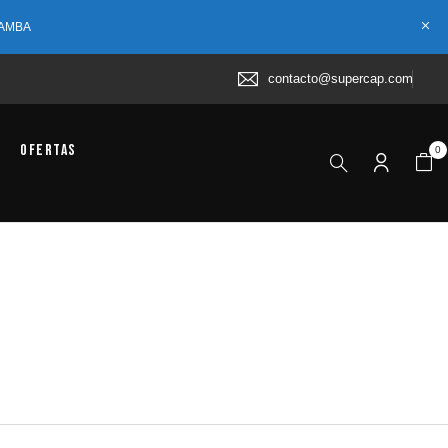
 AMBA
contacto@supercap.com
Ofertas
0