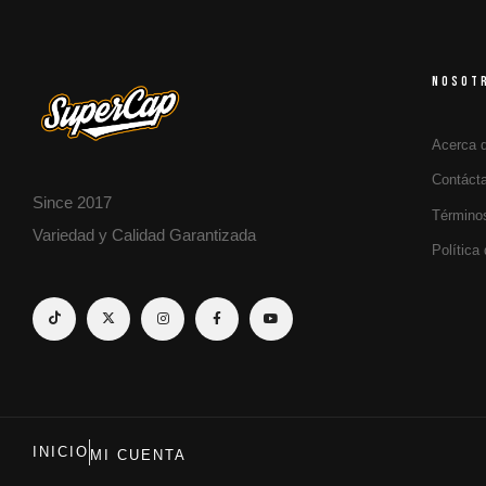
NOSOT
Acerca 
Contáct
Since 2017
Término
Variedad y Calidad Garantizada
Política
INICIO
MI CUENTA