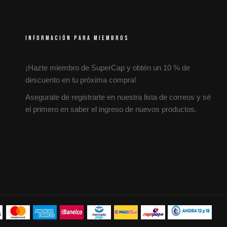
INFORMACIÓN PARA MIEMBROS
¡Hazte miembro de SuperCap y obtén un 10 % de
descuento en tu próxima compra!
Asegurate de registrarte en nuestra lista de correos y sé
el primero en saber el ingreso de nuevos productos.