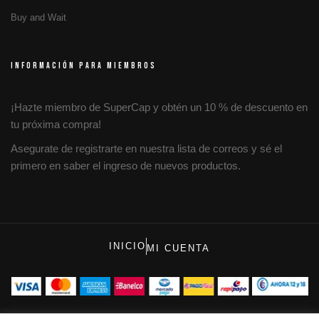
Buy and Wait
INFORMACIÓN PARA MIEMBROS
¡Hazte miembro de SuperCap y obtén un 10 % de descuento en
tu próxima compra!
Asegurate de registrarte en nuestra lista de correos y sé el
primero en saber el ingreso de nuevos productos.
INICIO
MI CUENTA