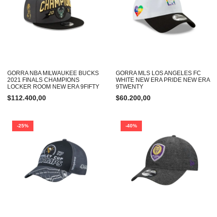
GORRA NBA MILWAUKEE BUCKS
GORRA MLS LOS ANGELES FC
2021 FINALS CHAMPIONS
WHITE NEW ERA PRIDE NEW ERA
LOCKER ROOM NEW ERA 9FIFTY
9TWENTY
$
112.400,00
$
60.200,00
-25%
-40%