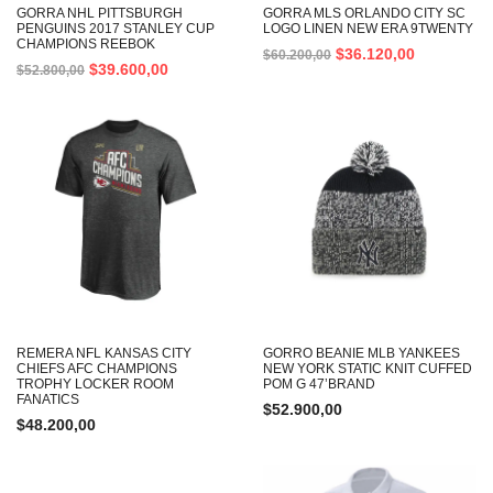
GORRA NHL PITTSBURGH
GORRA MLS ORLANDO CITY SC
PENGUINS 2017 STANLEY CUP
LOGO LINEN NEW ERA 9TWENTY
CHAMPIONS REEBOK
$
36.120,00
$
60.200,00
$
39.600,00
$
52.800,00
REMERA NFL KANSAS CITY
GORRO BEANIE MLB YANKEES
CHIEFS AFC CHAMPIONS
NEW YORK STATIC KNIT CUFFED
TROPHY LOCKER ROOM
POM G 47’BRAND
FANATICS
$
52.900,00
$
48.200,00