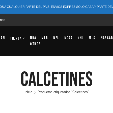
OS A CUALQUIER PARTE DEL PAÍS. ENVÍOS EXPRES SÓLO CABA Y PARTE DE
nes.
dan
NBA
MLB
NFL
NCAA
NHL
MLS
NASCAR
Tienda
OTROS
Calcetines
Inicio
Productos etiquetados “Calcetines”