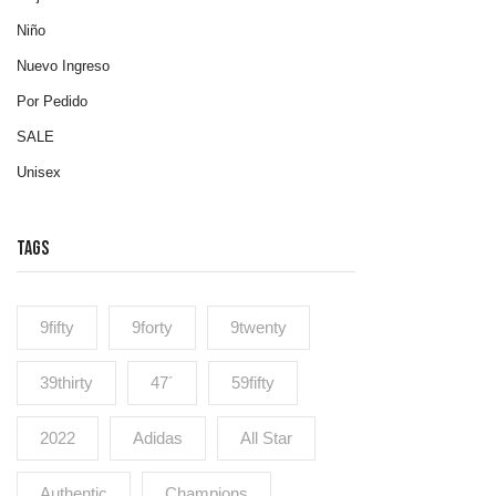
Niño
Nuevo Ingreso
Por Pedido
SALE
Unisex
TAGS
9fifty
9forty
9twenty
39thirty
47´
59fifty
2022
Adidas
All Star
Authentic
Champions