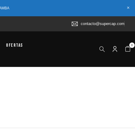
 AMBA
contacto@supercap.com
Ofertas
0