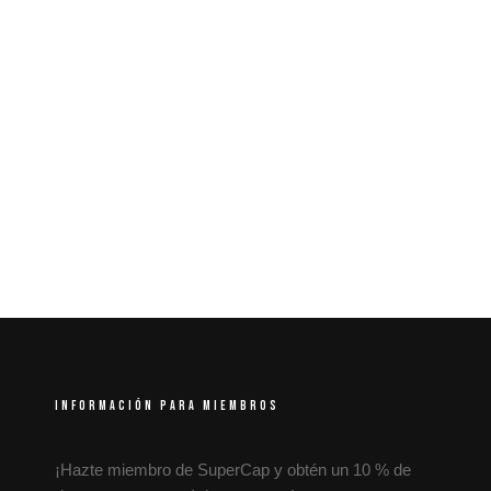
INFORMACIÓN PARA MIEMBROS
¡Hazte miembro de SuperCap y obtén un 10 % de