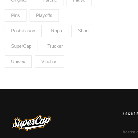
Pins
Playoffs
Postseason
Ropa
Short
SuperCap
Trucker
Unisex
Vinchas
NOSOT
Acerca 