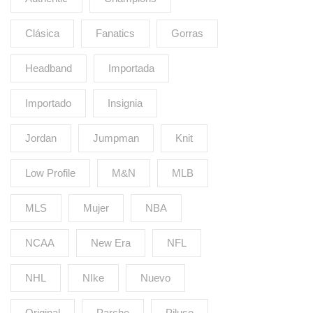
Clásica
Fanatics
Gorras
Headband
Importada
Importado
Insignia
Jordan
Jumpman
Knit
Low Profile
M&N
MLB
MLS
Mujer
NBA
NCAA
New Era
NFL
NHL
NIke
Nuevo
Original
Parche
Piluso