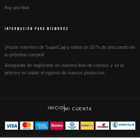
Buy and Wait
INFORMACIÓN PARA MIEMBROS
¡Hazte miembro de SuperCap y obtén un 10 % de descuento en
tu próxima compra!
Asegurate de registrarte en nuestra lista de correos y sé el
primero en saber el ingreso de nuevos productos.
INICIO
MI CUENTA