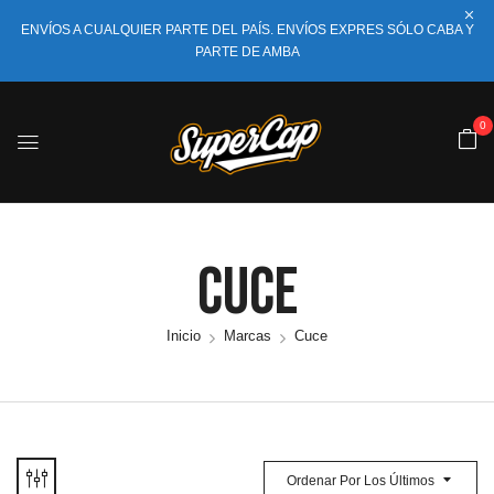
ENVÍOS A CUALQUIER PARTE DEL PAÍS. ENVÍOS EXPRES SÓLO CABA Y
PARTE DE AMBA
0
Cuce
Inicio
Marcas
Cuce
Ordenar Por Los Últimos