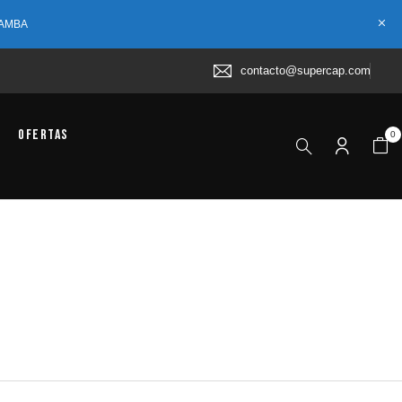
 AMBA
contacto@supercap.com
Ofertas
0