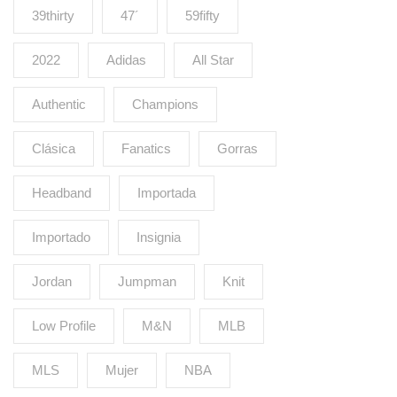
39thirty
47´
59fifty
2022
Adidas
All Star
Authentic
Champions
Clásica
Fanatics
Gorras
Headband
Importada
Importado
Insignia
Jordan
Jumpman
Knit
Low Profile
M&N
MLB
MLS
Mujer
NBA