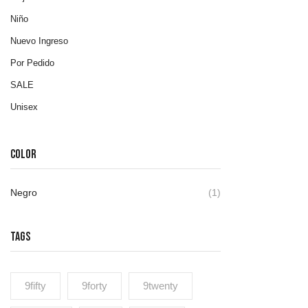
Niño
Nuevo Ingreso
Por Pedido
SALE
Unisex
COLOR
Negro
(1)
TAGS
9fifty
9forty
9twenty