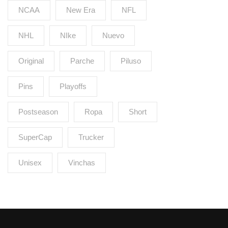
NCAA
New Era
NFL
NHL
NIke
Nuevo
Original
Parche
Piluso
Pins
Playoffs
Postseason
Ropa
Short
SuperCap
Trucker
Unisex
Vinchas