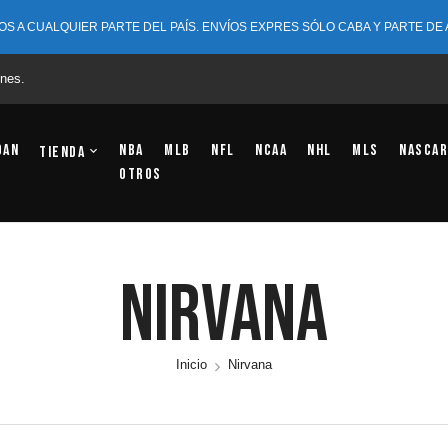
OS A CUALQUIER PARTE DEL PAÍS. ENVÍOS EXPRES SÓLO CABA Y PARTE DE
nes.
dan
NBA
MLB
NFL
NCAA
NHL
MLS
NASCAR
Tienda
OTROS
Nirvana
Inicio
Nirvana