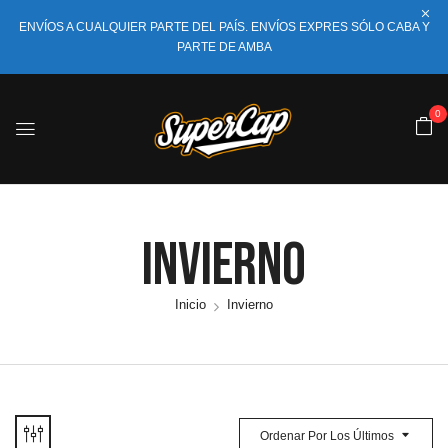
ENVÍOS A CUALQUIER PARTE DEL PAÍS. ENVÍOS EXPRES SÓLO CABA Y
PARTE DE AMBA
0
Invierno
Inicio
Invierno
Ordenar Por Los Últimos