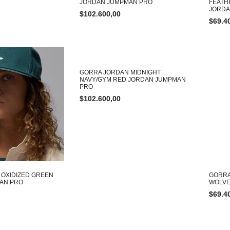
JORDAN JUMPMAN PRO
FEATH
JORD
$
102.600,00
$
69.4
GORRA JORDAN MIDNIGHT
NAVY/GYM RED JORDAN JUMPMAN
PRO
$
102.600,00
OXIDIZED GREEN
GORRA
AN PRO
WOLVE
$
69.4