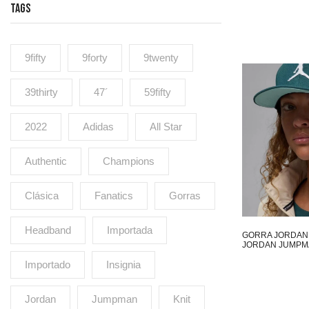
TAGS
9fifty
9forty
9twenty
39thirty
47´
59fifty
2022
Adidas
All Star
Authentic
Champions
Clásica
Fanatics
Gorras
Headband
Importada
GORRA JORDAN 
JORDAN JUMPM
Importado
Insignia
Jordan
Jumpman
Knit