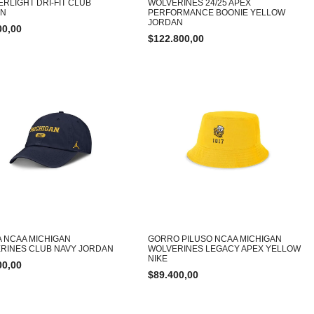
ERLIGHT DRI-FIT CLUB
WOLVERINES 24/25 APEX
AN
PERFORMANCE BOONIE YELLOW
JORDAN
00,00
$
122.800,00
 NCAA MICHIGAN
GORRO PILUSO NCAA MICHIGAN
RINES CLUB NAVY JORDAN
WOLVERINES LEGACY APEX YELLOW
NIKE
00,00
$
89.400,00