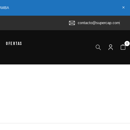
 AMBA
contacto@supercap.com
Ofertas
0