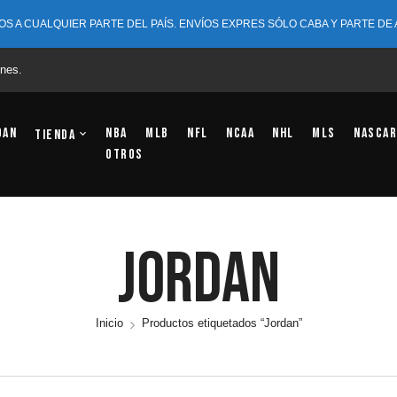
OS A CUALQUIER PARTE DEL PAÍS. ENVÍOS EXPRES SÓLO CABA Y PARTE DE
nes.
dan
NBA
MLB
NFL
NCAA
NHL
MLS
NASCAR
Tienda
OTROS
Jordan
Inicio
Productos etiquetados “Jordan”