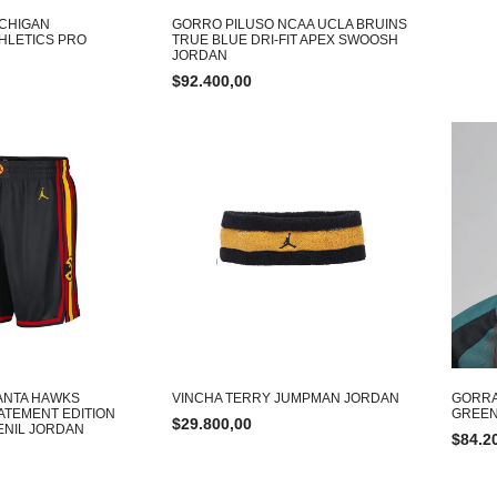
ICHIGAN
GORRO PILUSO NCAA UCLA BRUINS
HLETICS PRO
TRUE BLUE DRI-FIT APEX SWOOSH
JORDAN
$
92.400,00
ANTA HAWKS
VINCHA TERRY JUMPMAN JORDAN
GORRA
ATEMENT EDITION
GREEN
$
29.800,00
ENIL JORDAN
$
84.2