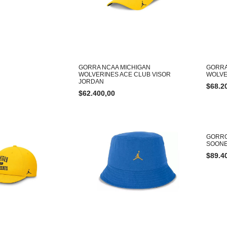
GORRA NCAA MICHIGAN
GORRA
WOLVERINES ACE CLUB VISOR
WOLVE
JORDAN
$
68.2
$
62.400,00
GORRO
SOONE
$
89.4