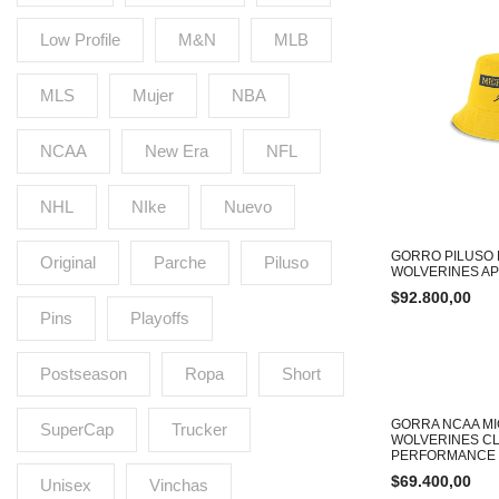
Low Profile
M&N
MLB
MLS
Mujer
NBA
NCAA
New Era
NFL
NHL
NIke
Nuevo
GORRO PILUSO 
Original
Parche
Piluso
WOLVERINES A
$
92.800,00
Pins
Playoffs
Postseason
Ropa
Short
GORRA NCAA M
SuperCap
Trucker
WOLVERINES C
PERFORMANCE
$
69.400,00
Unisex
Vinchas