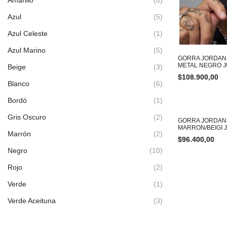
Azul
(5)
Azul Celeste
(1)
Azul Marino
(5)
GORRA JORDAN
METAL NEGRO 
Beige
(3)
$
108.900,00
Blanco
(6)
Bordó
(1)
Gris Oscuro
(2)
GORRA JORDAN 
MARRON/BEIGI
Marrón
(2)
$
96.400,00
Negro
(10)
Rojo
(2)
Verde
(1)
Verde Aceituna
(3)