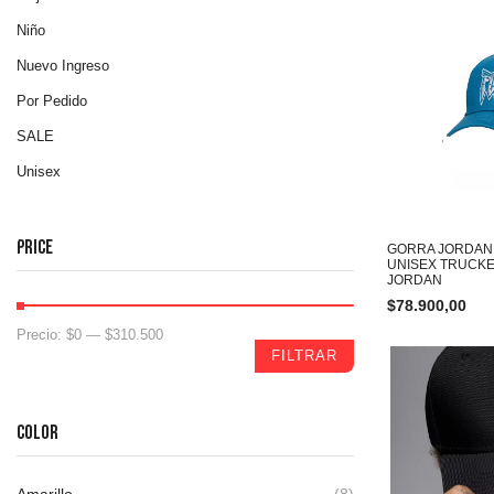
Niño
Nuevo Ingreso
Por Pedido
SALE
Unisex
PRICE
GORRA JORDAN
UNISEX TRUCKE
JORDAN
$
78.900,00
Precio:
$0
—
$310.500
FILTRAR
COLOR
Amarillo
(8)