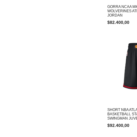
GORRA NCAA M
WOLVERINES AT
JORDAN
$
82.400,00
SHORT NBA ATL
BASKETBALL ST
SWINGMAN JUV
$
92.400,00