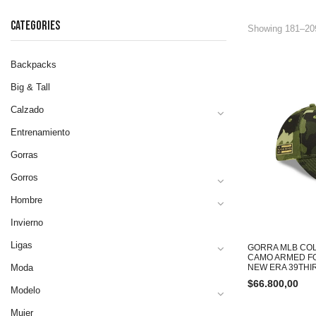
CATEGORIES
Showing 181–209
Backpacks
Big & Tall
Calzado
Entrenamiento
Gorras
Gorros
Hombre
Invierno
Ligas
GORRA MLB CO
CAMO ARMED FO
Moda
NEW ERA 39THI
$
66.800,00
Modelo
Mujer