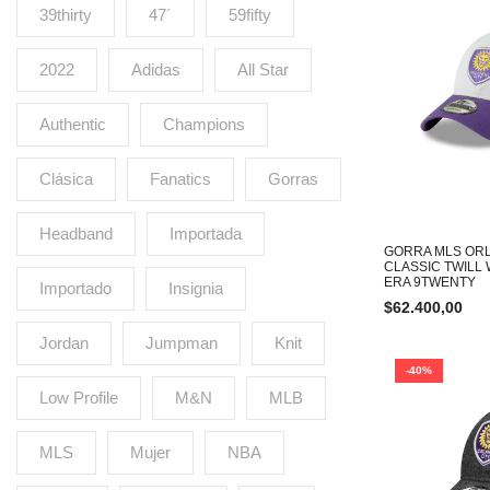
39thirty
47´
59fifty
2022
Adidas
All Star
Authentic
Champions
Clásica
Fanatics
Gorras
Headband
Importada
GORRA MLS ORL
CLASSIC TWILL
ERA 9TWENTY
Importado
Insignia
$
62.400,00
Jordan
Jumpman
Knit
-40%
Low Profile
M&N
MLB
MLS
Mujer
NBA