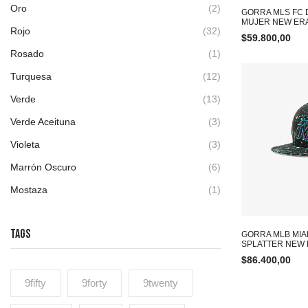
Oro
(2)
GORRA MLS FC 
MUJER NEW ER
Rojo
(32)
$
59.800,00
Rosado
(1)
Turquesa
(12)
Verde
(13)
Verde Aceituna
(3)
Violeta
(3)
Marrón Oscuro
(6)
Mostaza
(1)
TAGS
GORRA MLB MIA
SPLATTER NEW 
$
86.400,00
9fifty
9forty
9twenty