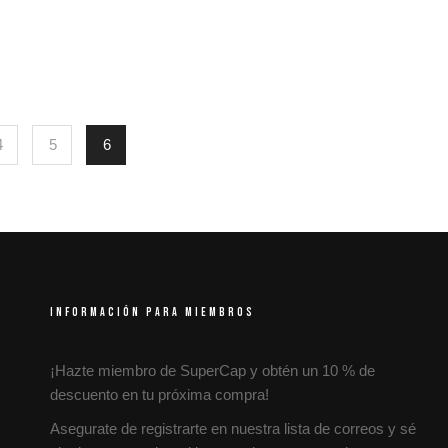
4
5
6
INFORMACIÓN PARA MIEMBROS
¡Hazte miembro de SuperCap y obtén un 10 % de
descuento en tu próxima compra!
Asegurate de registrarte en nuestra lista de correos y sé