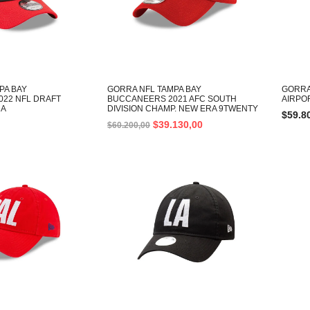
PA BAY
GORRA NFL TAMPA BAY
GORRA
22 NFL DRAFT
BUCCANEERS 2021 AFC SOUTH
AIRPO
RA
DIVISION CHAMP. NEW ERA 9TWENTY
$
59.8
$
39.130,00
$
60.200,00