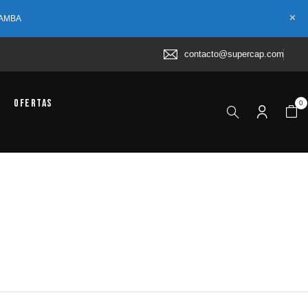
 AMBA
contacto@supercap.com
Ofertas
0