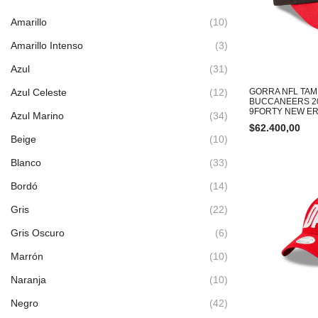
Amarillo
(10)
Amarillo Intenso
(3)
Azul
(31)
Azul Celeste
(12)
GORRA NFL TAM
BUCCANEERS 20
9FORTY NEW E
Azul Marino
(34)
$
62.400,00
Beige
(10)
Blanco
(33)
Bordó
(14)
Gris
(22)
Gris Oscuro
(6)
Marrón
(10)
Naranja
(10)
Negro
(42)