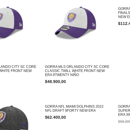
GORRA
FINAL
NEW E
$
112.
ANDO CITY SC CORE
GORRA MLS ORLANDO CITY SC CORE
 WHITE FRONT NEW
CLASSIC TWILL WHITE FRONT NEW
ERA 9TWENTY NIÑO
$
48.900,00
-49
GORRA NFL MIAMI DOLPHINS 2022
GORRA
NFL DRAFT 9FORTY NEW ERA
SUPER
ERA 3
$
62.400,00
$
56.20