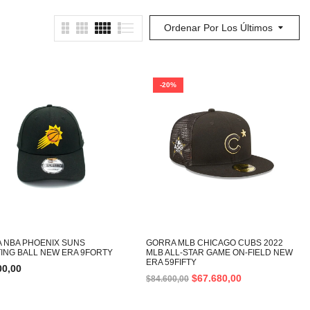
Ordenar Por Los Últimos
-20%
 NBA PHOENIX SUNS
GORRA MLB CHICAGO CUBS 2022
ING BALL NEW ERA 9FORTY
MLB ALL-STAR GAME ON-FIELD NEW
ERA 59FIFTY
00,00
$
67.680,00
$
84.600,00