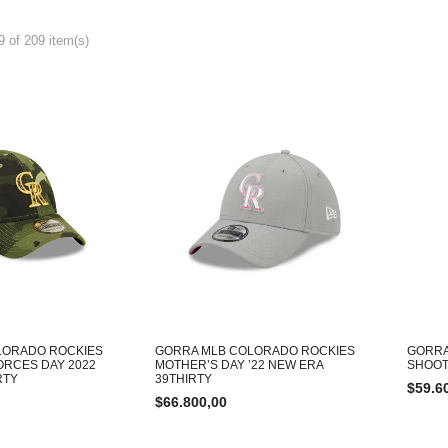
 of 209 item(s)
LORADO ROCKIES
GORRA MLB COLORADO ROCKIES
GORRA
RCES DAY 2022
MOTHER’S DAY ’22 NEW ERA
SHOOT
RTY
39THIRTY
$
59.6
$
66.800,00