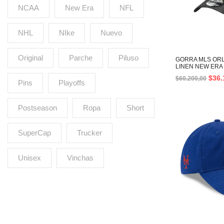
NCAA
New Era
NFL
NHL
NIke
Nuevo
Original
Parche
Piluso
GORRA MLS ORL
LINEN NEW ERA
$
36.
$
60.200,00
Pins
Playoffs
Postseason
Ropa
Short
SuperCap
Trucker
Unisex
Vinchas