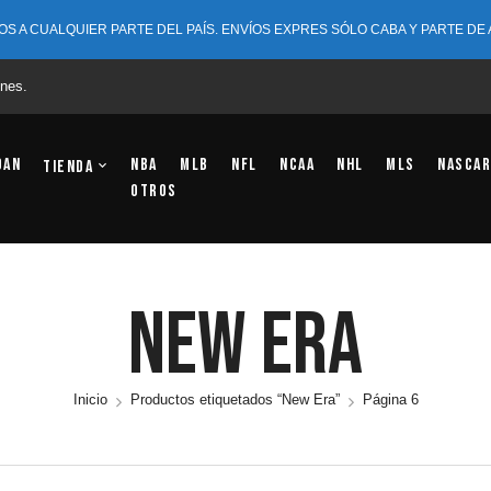
OS A CUALQUIER PARTE DEL PAÍS. ENVÍOS EXPRES SÓLO CABA Y PARTE DE
nes.
dan
NBA
MLB
NFL
NCAA
NHL
MLS
NASCAR
Tienda
OTROS
New Era
Inicio
Productos etiquetados “New Era”
Página 6