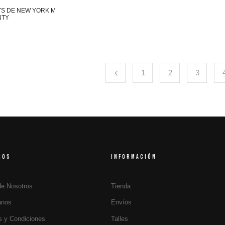
S DE NEW YORK M
NTY
1
2
3
ROS
INFORMACIÓN
de Nosotros
Tienda
anos
Envíos
s y Condiciones
Talles