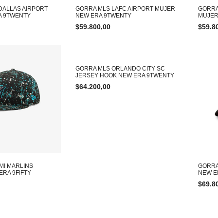
DALLAS AIRPORT
GORRA MLS LAFC AIRPORT MUJER
GORRA
A 9TWENTY
NEW ERA 9TWENTY
MUJER
$
59.800,00
$
59.8
GORRA MLS ORLANDO CITY SC
JERSEY HOOK NEW ERA 9TWENTY
$
64.200,00
MI MARLINS
GORRA
ERA 9FIFTY
NEW E
$
69.8