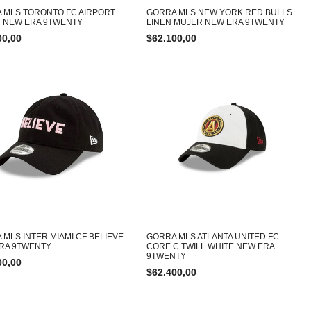
 MLS TORONTO FC AIRPORT
GORRA MLS NEW YORK RED BULLS
 NEW ERA 9TWENTY
LINEN MUJER NEW ERA 9TWENTY
00,00
$
62.100,00
 MLS INTER MIAMI CF BELIEVE
GORRA MLS ATLANTA UNITED FC
RA 9TWENTY
CORE C TWILL WHITE NEW ERA
9TWENTY
00,00
$
62.400,00