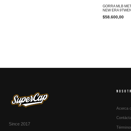
GORRA MLB MET
NEW ERA 9TWE
$
58.600,00
NOSOT
Acerca 
Contáct
Since 2017
Término