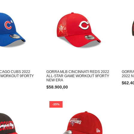
CAGO CUBS 2022
GORRA MLB CINCINNATI REDS 2022
GORRA
E WORKOUT 9FORTY
ALL-STAR GAME WORKOUT 9FORTY
2022 
NEW ERA
$
62.4
$
58.900,00
-35%