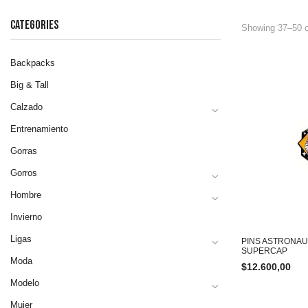
CATEGORIES
Showing 37–50 o
Backpacks
Big & Tall
Calzado
Entrenamiento
Gorras
Gorros
Hombre
Invierno
Ligas
PINS ASTRONAU
SUPERCAP
Moda
$
12.600,00
Modelo
Mujer