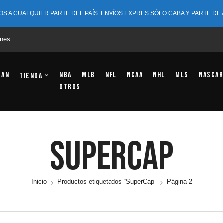
OS A CUALQUIER PARTE DEL PAÍS. ENVÍOS EXPRES SÓLO CABA Y PARTE DE
nes.
dan
NBA
MLB
NFL
NCAA
NHL
MLS
NASCAR
Tienda
OTROS
SuperCap
Inicio
Productos etiquetados “SuperCap”
Página 2