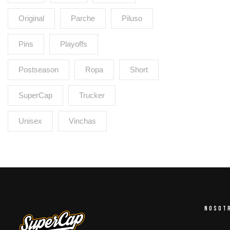
Original
Parche
Piluso
Pins
Playoffs
Postseason
Ropa
Short
SuperCap
Trucker
Unisex
Vinchas
NOSOT