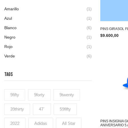
Amarillo
(1)
Azul
(1)
Blanco
(6)
PINS GIRASOL 
$
9.600,00
Negro
(1)
Rojo
(1)
Verde
(6)
TAGS
9fifty
9forty
9twenty
39thirty
47´
59fifty
PINS INSIGNIA
2022
Adidas
All Star
ANIVERSARIO 5