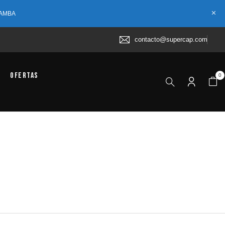
 AMBA
contacto@supercap.com
Ofertas
0