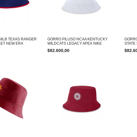
 MLB TEXAS RANGER
GORRO PILUSO NCAA KENTUCKY
GORRO
KET NEW ERA
WILDCATS LEGACY APEX NIKE
STATE
$
82.600,00
$
82.6