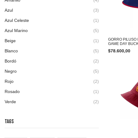
Azul
(3)
Azul Celeste
(1)
Azul Marino
(5)
GORRO PILUSO
Beige
(1)
GAME DAY BUC
$
78.600,00
Blanco
(5)
Bordó
(2)
Negro
(5)
Rojo
(2)
Rosado
(1)
Verde
(2)
TAGS