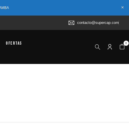
 AMBA
contacto@supercap.com
Ofertas
0