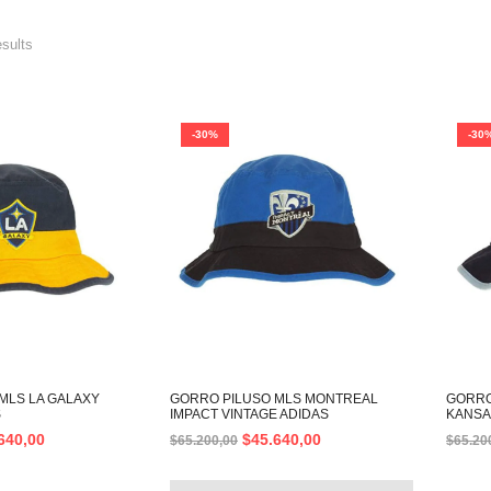
esults
-30%
-30
MLS LA GALAXY
GORRO PILUSO MLS MONTREAL
GORRO
S
IMPACT VINTAGE ADIDAS
KANSA
640,00
$
45.640,00
$
65.200,00
$
65.20