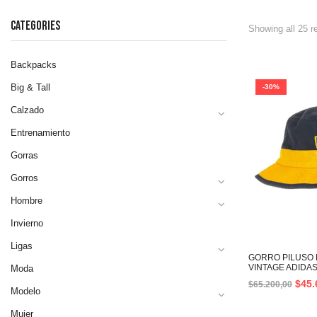
CATEGORIES
Showing all 25 r
Backpacks
Big & Tall
-30%
Calzado
Entrenamiento
Gorras
Gorros
Hombre
Invierno
Ligas
GORRO PILUSO 
VINTAGE ADIDA
Moda
$
45.
$
65.200,00
Modelo
Mujer