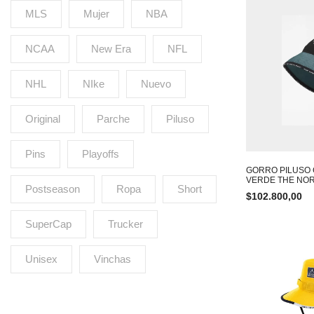
MLS
Mujer
NBA
NCAA
New Era
NFL
NHL
NIke
Nuevo
Original
Parche
Piluso
Pins
Playoffs
GORRO PILUSO
VERDE THE NOR
Postseason
Ropa
Short
$
102.800,00
SuperCap
Trucker
Unisex
Vinchas