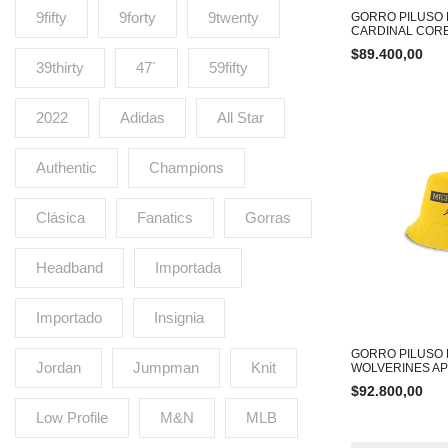
9fifty
9forty
9twenty
GORRO PILUSO 
CARDINAL CORE
$
89.400,00
39thirty
47´
59fifty
2022
Adidas
All Star
Authentic
Champions
Clásica
Fanatics
Gorras
Headband
Importada
Importado
Insignia
GORRO PILUSO 
Jordan
Jumpman
Knit
WOLVERINES A
$
92.800,00
Low Profile
M&N
MLB