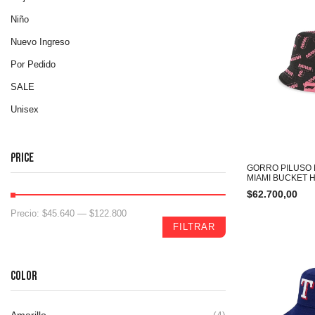
Niño
Nuevo Ingreso
Por Pedido
SALE
Unisex
PRICE
GORRO PILUSO 
MIAMI BUCKET 
$
62.700,00
Precio:
$45.640
—
$122.800
FILTRAR
COLOR
Amarillo
(4)