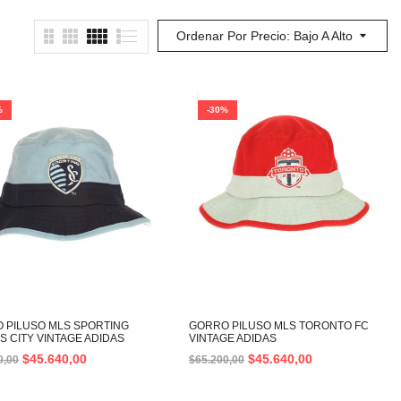
Ordenar Por Precio: Bajo A Alto
%
-30%
 PILUSO MLS SPORTING
GORRO PILUSO MLS TORONTO FC
S CITY VINTAGE ADIDAS
VINTAGE ADIDAS
$
45.640,00
$
45.640,00
0,00
$
65.200,00