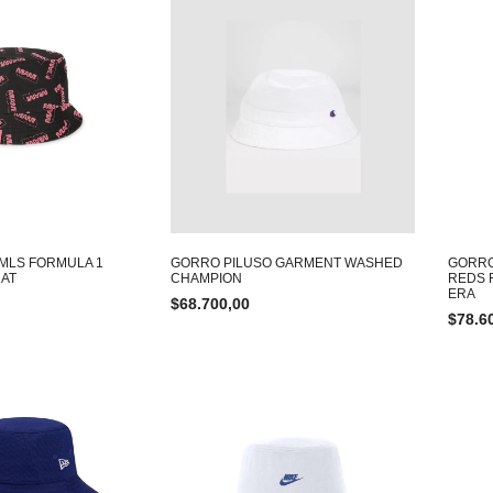
MLS FORMULA 1
GORRO PILUSO GARMENT WASHED
GORRO
HAT
CHAMPION
REDS 
ERA
$
68.700,00
$
78.6