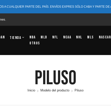
OS A CUALQUIER PARTE DEL PAÍS. ENVÍOS EXPRES SÓLO CABA Y PARTE DE
nes.
dan
NBA
MLB
NFL
NCAA
NHL
MLS
NASCAR
Tienda
OTROS
Piluso
Inicio
Modelo del producto
Piluso