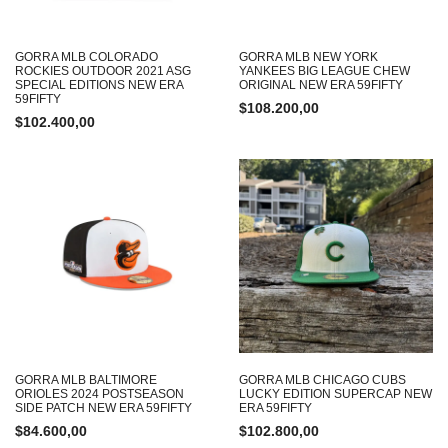
GORRA MLB COLORADO
GORRA MLB NEW YORK
ROCKIES OUTDOOR 2021 ASG
YANKEES BIG LEAGUE CHEW
SPECIAL EDITIONS NEW ERA
ORIGINAL NEW ERA 59FIFTY
59FIFTY
$
108.200,00
$
102.400,00
GORRA MLB BALTIMORE
GORRA MLB CHICAGO CUBS
ORIOLES 2024 POSTSEASON
LUCKY EDITION SUPERCAP NEW
SIDE PATCH NEW ERA 59FIFTY
ERA 59FIFTY
$
84.600,00
$
102.800,00