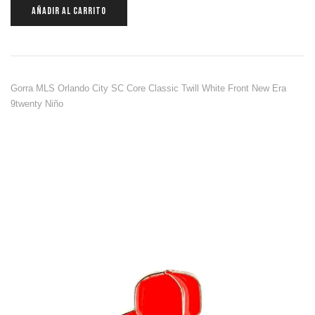
AÑADIR AL CARRITO
Gorra MLS Orlando City SC Core Classic Twill White Front New Era
9twenty Niño