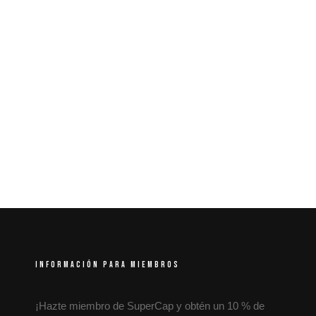
INFORMACIÓN PARA MIEMBROS
¡Hazte miembro de SuperCap y obtén un 10 % de