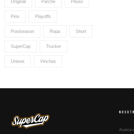
Original
Parche
Piluso
Pins
Playoffs
Postseason
Ropa
Short
SuperCap
Trucker
Unisex
Vinchas
NOSOT
Acerca 