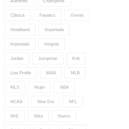
Authentic
Champions
Clásica
Fanatics
Gorras
Headband
Importada
Importado
Insignia
Jordan
Jumpman
Knit
Low Profile
M&N
MLB
MLS
Mujer
NBA
NCAA
New Era
NFL
NHL
NIke
Nuevo