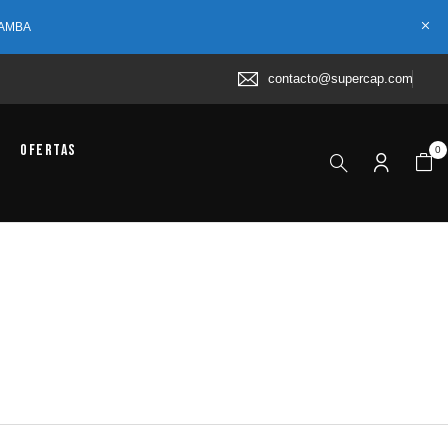
 AMBA
contacto@supercap.com
Ofertas
0