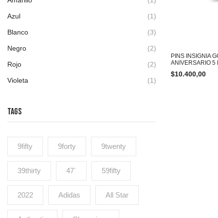
Azul
(1)
Blanco
(3)
Negro
(2)
PINS INSIGNIA
ANIVERSARIO 5
Rojo
(2)
$
10.400,00
Violeta
(1)
TAGS
9fifty
9forty
9twenty
39thirty
47´
59fifty
2022
Adidas
All Star