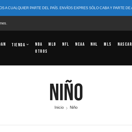
OS A CUALQUIER PARTE DEL PAÍS. ENVÍOS EXPRES SÓLO CABA Y PARTE DE
nes.
dan
NBA
MLB
NFL
NCAA
NHL
MLS
NASCAR
Tienda
OTROS
Niño
Inicio
Niño