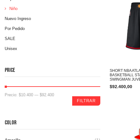
Niño
Nuevo Ingreso
Por Pedido
SALE
Unisex
PRICE
SHORT NBA ATL
BASKETBALL ST
SWINGMAN JUV
$
92.400,00
Precio:
$10.400
—
$92.400
FILTRAR
COLOR
Amarillo
(1)