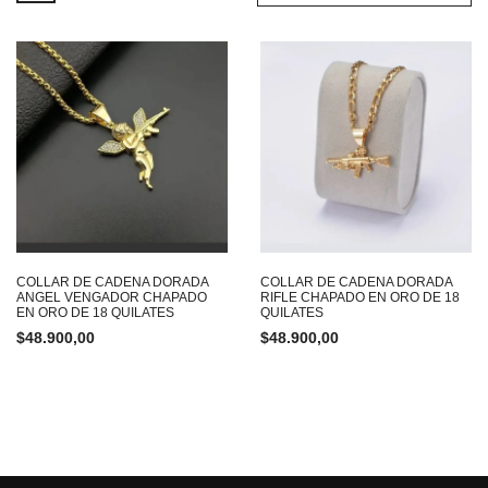
COLLAR DE CADENA DORADA
COLLAR DE CADENA DORADA
ANGEL VENGADOR CHAPADO
RIFLE CHAPADO EN ORO DE 18
EN ORO DE 18 QUILATES
QUILATES
$
48.900,00
$
48.900,00